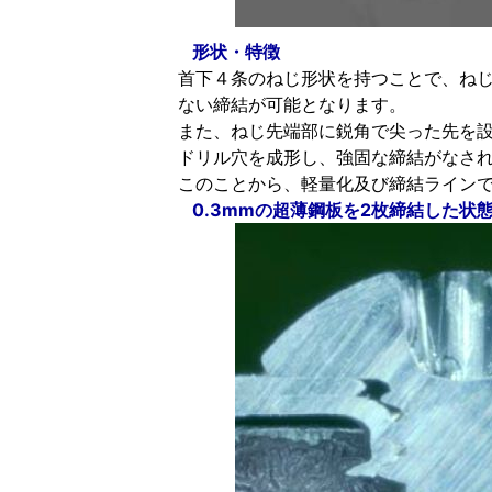
形状・特徴
首下４条のねじ形状を持つことで、ね
ない締結が可能となります。
また、ねじ先端部に鋭角で尖った先を
ドリル穴を成形し、強固な締結がなさ
このことから、軽量化及び締結ライン
0.3mmの超薄鋼板を2枚締結した状