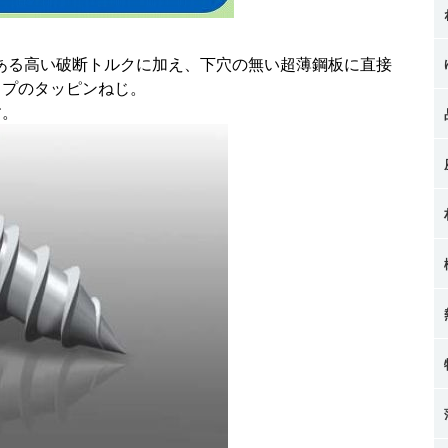
ある高い破断トルクに加え、下穴の無い超薄鋼板に直接
イプのタッピンねじ。
す。