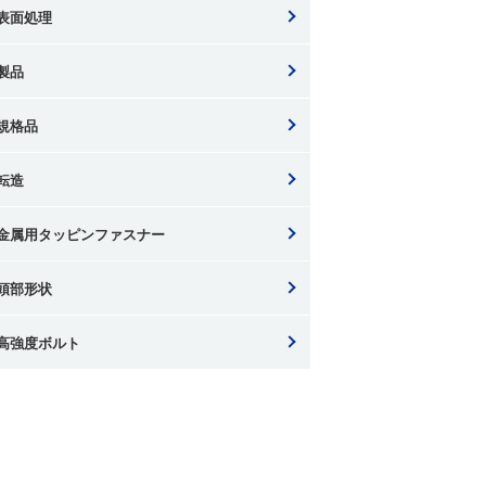
表面処理
製品
規格品
転造
金属用タッピンファスナー
頭部形状
高強度ボルト