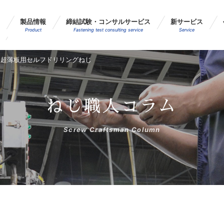
製品情報
締結試験・コンサルサービス
新サービス
Product
Fastening test consulting service
Service
超薄板用セルフドリリングねじ
ねじ職人コラム
Screw Craftsman Column