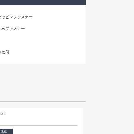
タッピンファスナー
止めファスナー
制技術
みねじ
ト低減