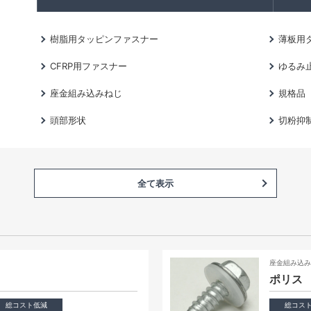
樹脂用タッピンファスナー
薄板用
CFRP用ファスナー
ゆるみ
座金組み込みねじ
規格品
頭部形状
切粉抑
全て表示
座金組み込
ポリス
総コスト低減
総コス