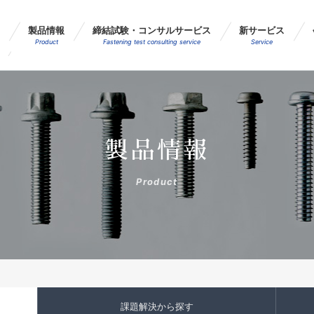
製品情報
締結試験・コンサルサービス
新サービス
Product
Fastening test consulting service
Service
製品情報
Product
課題解決
から探す