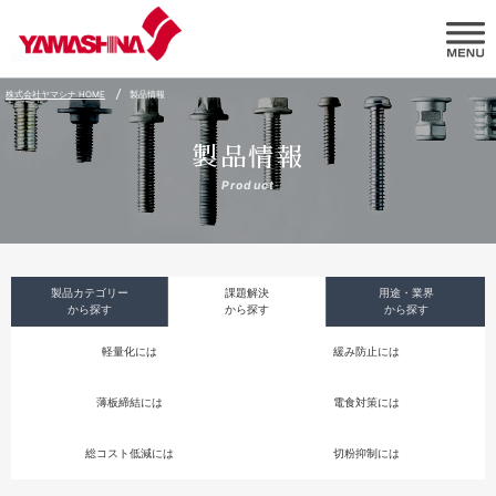
株式会社ヤマシナ HOME
製品情報
製品情報
Product
製品カテゴリー
課題解決
用途・業界
から探す
から探す
から探す
軽量化には
緩み防止には
薄板締結には
電食対策には
総コスト低減には
切粉抑制には