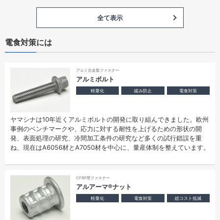
全て表示
電食対策には
アルミ合金製ファスナー
アルミボルト
軽量化
緩み防止
電食対策
ヤマシナは10年近くアルミボルトの開発に取り組んできました。欧州
事例のベンチマークや、応力に対する耐性を上げるための形状の開
発、表面処理の研究、冷間加工条件の研究など多くの試行錯誤を重
ね、現在はA6056材とA7050材を中心に、量産体制を整えています。
CFRP用ファスナー
アルアーマ®ナット
軽量化
電食対策
総コスト低減