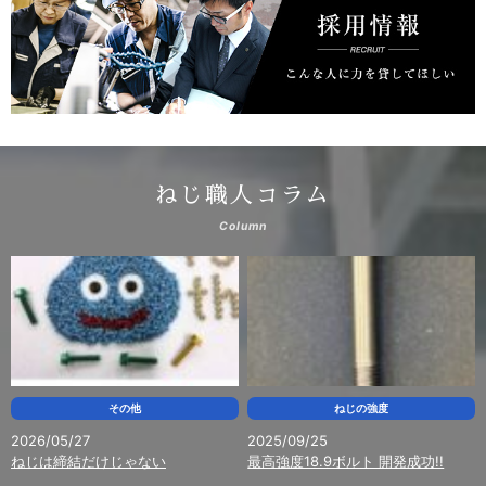
2026/01/20
INFORMATION
NEDOプロジェクト「計測誤差を1/5以下にできる洋上風況観測
浮体ブイ向け低動揺プラットフォーム開発」試作機への
ALTIMAの採用について
2026/01/19
INFORMATION
新型アルミボルト「ALTIMA(アルティマ)」の販売を開始しま
ねじ職人コラム
す。
Column
2026/01/15
INFORMATION
第2回クルマのサステナブル技術展に出展します。
2026/01/08
INFORMATION
フロードリルファスナー「セルファー」のPR活動を開始しまし
た。
その他
ねじの強度
2026/05/27
2025/09/25
ねじは締結だけじゃない
最高強度18.9ボルト 開発成功!!
2025/11/07
INFORMATION
Xでヤマシナの日常など、さまざまな話題を配信します。